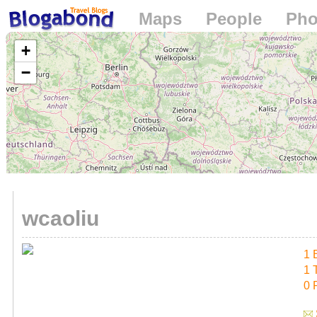
Maps
People
Pho
Loading...
+
−
wcaoliu
1 
1 
0 