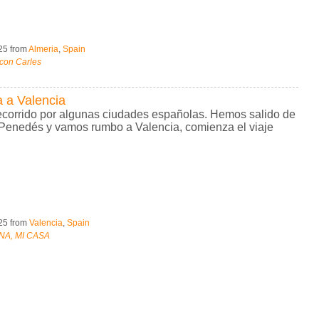
025
from
Almeria
,
Spain
con Carles
 a Valencia
ecorrido por algunas ciudades españolas. Hemos salido de
 Penedés y vamos rumbo a Valencia, comienza el viaje
025
from
Valencia
,
Spain
NA, MI CASA