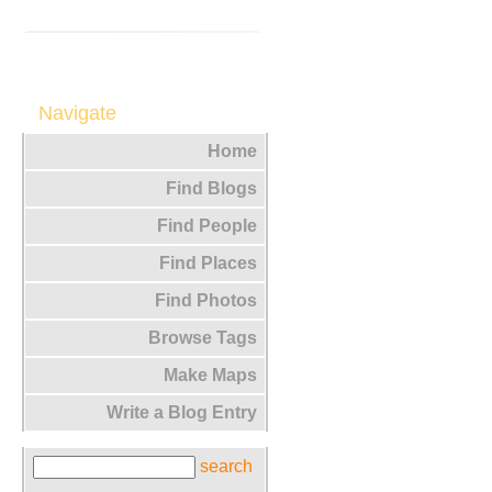
Navigate
Home
Find Blogs
Find People
Find Places
Find Photos
Browse Tags
Make Maps
Write a Blog Entry
search