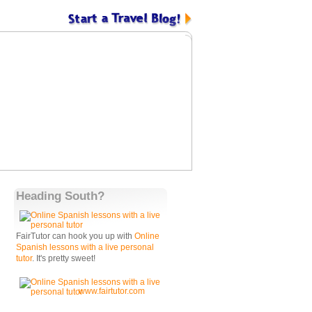
Heading South?
FairTutor can hook you up with
Online
Spanish lessons with a live personal
tutor
. It's pretty sweet!
www.fairtutor.com