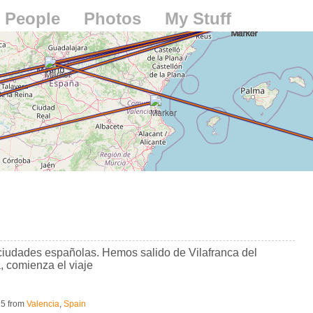
People
Photos
My Stuff
ciudades españolas. Hemos salido de Vilafranca del
 comienza el viaje
25
from
Valencia
,
Spain