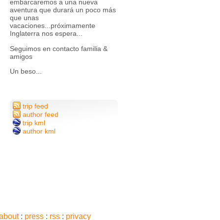
embarcaremos a una nueva
aventura que durará un poco más
que unas
vacaciones...próximamente
Inglaterra nos espera...
Seguimos en contacto familia &
amigos
Un beso...
trip feed
author feed
trip kml
author kml
about
:
press
:
rss
:
privacy