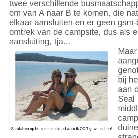
twee verschillende busmaatschapp
om van A naar B te komen, die natu
elkaar aansluiten en er geen gsm-
omtrek van de campsite, dus als er
aansluiting, tja...
Maar
aang
genot
bij h
aan d
Seal 
middl
campi
duine
Sarah&me op het mooiste strand waar ik OOIT geweest ben!
stran