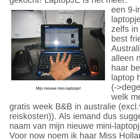
gekocht! LaptopJE is het meer:
een 9-i
laptopj
zelfs i
best fri
Austral
alleen 
haar be
laptop
(->dege
Mijn nieuwe mini-laptopje!
welk me
gratis week B&B in australie (excl.
reiskosten)). Als iemand dus sugge
naam van mijn nieuwe mini-laptopje
Voor now noem ik haar Miss Holla