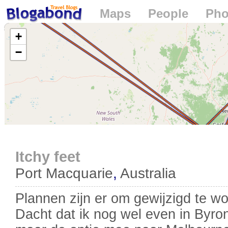
Maps
People
Pho
Loading...
+
−
Itchy feet
Port Macquarie
,
Australia
Plannen zijn er om gewijzigd te w
Dacht dat ik nog wel even in Byro