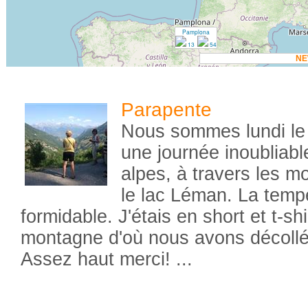
Pamplona
13
54
N
Parapente
Nous sommes lundi le 
une journée inoubliable
alpes, à travers les m
le lac Léman. La tempé
formidable. J'étais en short et t-sh
montagne d'où nous avons décollé
Assez haut merci! ...