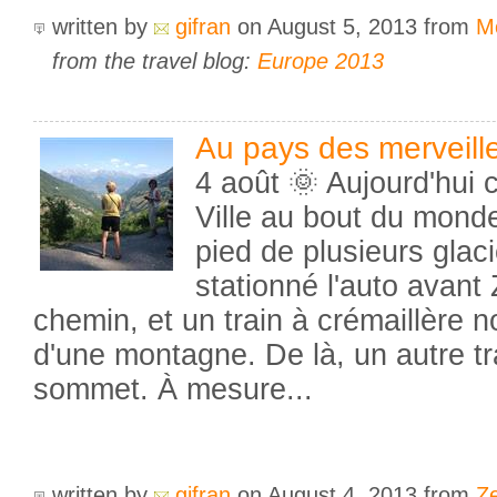
written by
gifran
on August 5, 2013
from
M
from the travel blog:
Europe 2013
Au pays des merveill
4 août 🌞 Aujourd'hui 
Ville au bout du mond
pied de plusieurs glac
stationné l'auto avant
chemin, et un train à crémaillère
d'une montagne. De là, un autre t
sommet. À mesure...
written by
gifran
on August 4, 2013
from
Z