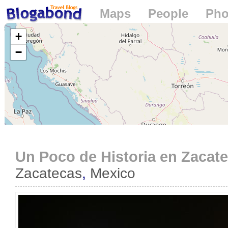
Maps
People
Pho
Loading...
+
−
Un Poco de Historia en Zacat
Zacatecas
,
Mexico