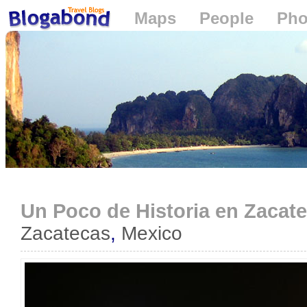
Maps
People
Pho
Loading...
Un Poco de Historia en Zacat
Zacatecas
,
Mexico