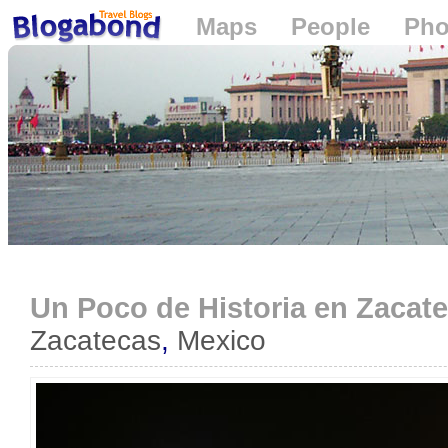
Maps
People
Pho
Loading...
Un Poco de Historia en Zacat
Zacatecas
,
Mexico